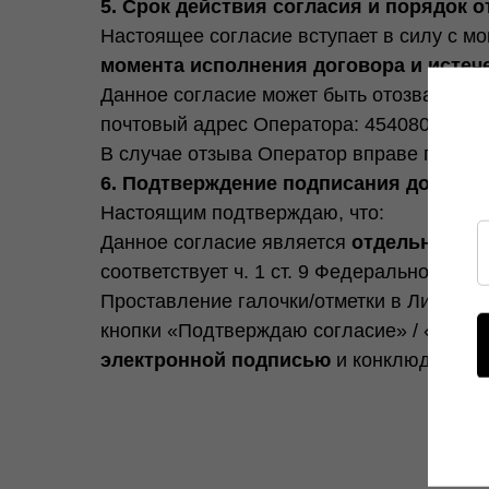
5. Срок действия согласия и порядок 
Настоящее согласие вступает в силу с м
момента исполнения договора и истече
Данное согласие может быть отозвано мн
почтовый адрес Оператора: 454080, г. Чел
В случае отзыва Оператор вправе продолж
6. Подтверждение подписания докумен
Настоящим подтверждаю, что:
Данное согласие является
отдельным д
соответствует ч. 1 ст. 9 Федерального зак
Проставление галочки/отметки в Личном 
кнопки «Подтверждаю согласие» / «Оплат
электронной подписью
и конклюдентным