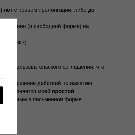
) лет
с правом пролонгации, либо
до
заявления (в свободной форме) на
 6 152-ФЗ).
 или пользовательского соглашения, что
или совершение действий по нажатию
нта признается моей
простой
ия данным в письменной форме.