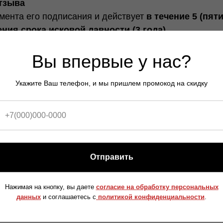
отзыва
омента его подписания и действует
в течение 5 (пяти
ния срока исковой давности (3 года)
.
ой в любой момент путем направления письменного 
Вы впервые у нас?
ябинск, ул. Витебская, д. 10, помещ. 10.
ить обработку при наличии законных оснований (ст.
та
Укажите Ваш телефон, и мы пришлем промокод на скидку
окументом
, не входящим в состав публичной оферты
она от 27.07.2006 № 152-ФЗ (в ред. от 24.06.2025).
кабинете на Сайте, в форме заказа в мессенджере 
ить» после ознакомления с текстом данного докуме
Отправить
и действиями, достаточными для признания соглас
Нажимая на кнопку, вы даете
согласие на обработку персональных
данных
и соглашаетесь c
политикой конфиденциальности
.