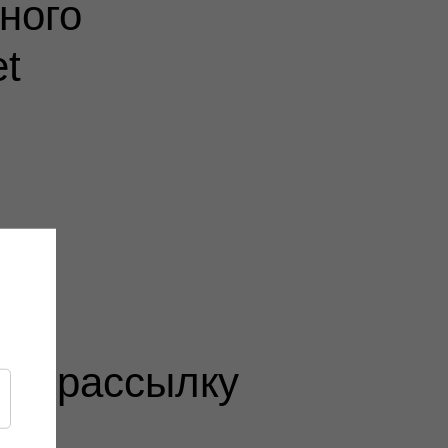
ного
t
ую рассылку