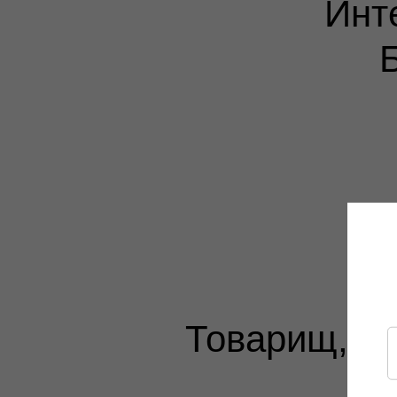
Инт
Товарищ, п