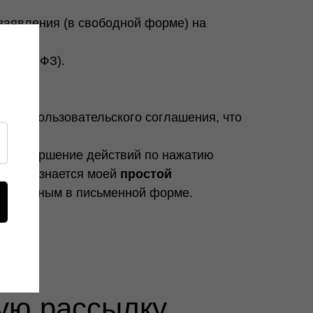
заявления (в свободной форме) на
 6 152-ФЗ).
 или пользовательского соглашения, что
или совершение действий по нажатию
нта признается моей
простой
ия данным в письменной форме.
ую рассылку