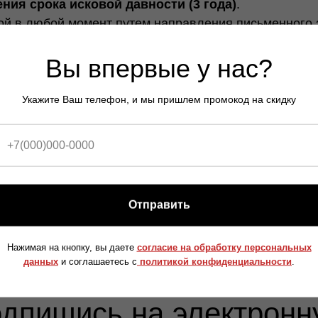
ния срока исковой давности (3 года)
.
ой в любой момент путем направления письменного 
ябинск, ул. Витебская, д. 10, помещ. 10.
Вы впервые у нас?
ить обработку при наличии законных оснований (ст.
та
Укажите Ваш телефон, и мы пришлем промокод на скидку
окументом
, не входящим в состав публичной оферты
она от 27.07.2006 № 152-ФЗ (в ред. от 24.06.2025).
кабинете на Сайте, в форме заказа в мессенджере 
ить» после ознакомления с текстом данного докуме
и действиями, достаточными для признания соглас
Отправить
Нажимая на кнопку, вы даете
согласие на обработку персональных
данных
и соглашаетесь c
политикой конфиденциальности
.
одпишись на электронн