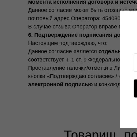
момента исполнения договора и истече
Данное согласие может быть отозвано мн
почтовый адрес Оператора: 454080, г. Чел
В случае отзыва Оператор вправе продолж
6. Подтверждение подписания докумен
Настоящим подтверждаю, что:
Данное согласие является
отдельным д
соответствует ч. 1 ст. 9 Федерального зак
Проставление галочки/отметки в Личном 
кнопки «Подтверждаю согласие» / «Оплат
электронной подписью
и конклюдентным
Товарищ, п